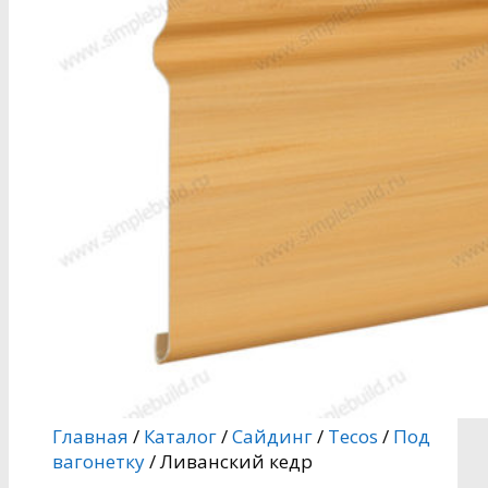
Главная
/
Каталог
/
Сайдинг
/
Tecos
/
Под
вагонетку
/ Ливанский кедр