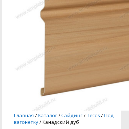
Главная
/
Каталог
/
Сайдинг
/
Tecos
/
Под
вагонетку
/ Канадский дуб