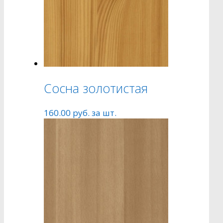
Сосна золотистая
160.00
руб.
за шт.