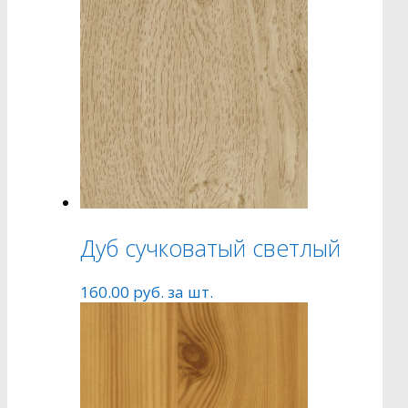
Дуб сучковатый светлый
160.00
руб.
за шт.