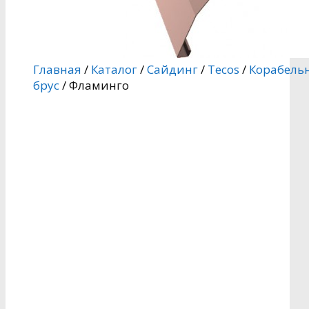
Главная
/
Каталог
/
Сайдинг
/
Tecos
/
Корабель
брус
/ Фламинго