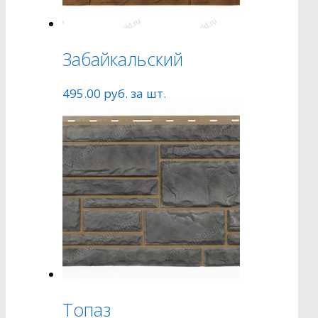
Забайкальский
495.00
руб.
за шт.
Топаз